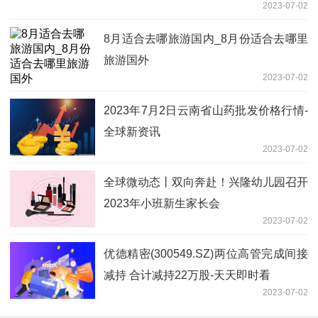
哪个有Diras_que estoy loco的mp3_不加
有%号的要长久都放得出来的谢谢了~~~
2023-07-02
10岁男童物业大厅捉迷藏触电身亡
2023-07-02
厦门地铁本月起“调图” 1号线行车间隔缩
至4分钟内 焦点速读
2023-07-02
环球看热讯：习声回响｜中国共产党根基
在人民、血脉在人民、力量在人民
2023-07-02
关于亚索的bgm 关于亚索的id|每日快讯