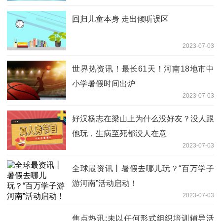
出炉
2023-07-03
刚刚，预警升级！周口暴雨继续！学校可
提前或推迟上下学时间
2023-07-03
父亲不缺席 人生不留憾
2023-07-03
重点聚焦!成都大运会火炬开启蓉城传递
2023-07-03
全球快播：行业动态|阿伟鲸选直播基地
落户郑州鸿辉家具城
2023-07-03