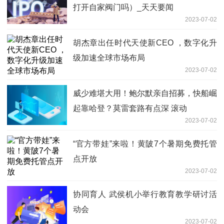
涛涛车业：人民币贬值对公司盈利具有一
定有利影响
2023-07-02
《银翼杀手 2033：迷宫》是 25 年来第
一款新的银翼杀手游戏 今日观点
2023-07-02
9月上市/定位高于深蓝SL03 启源A07更
多消息露出-全球通讯
2023-07-02
就算可爱也不行“鸭”！小伙带小黄鸭坐火
车被拒，你怎么看？_当前最新
2023-07-02
地暖分集水器上有哪些阀门（地暖试水要