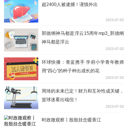
2023-07-02
爆冷！中国女排从美国队身上拿分！王云
蕗龚翔宇反弹，高意成奇兵-天天微速讯
2023-07-02
六朝云龙吟 百科_六朝云龙吟10 新资讯
2023-07-02
杭州宝石鉴定机构谈谈女人为什么会喜欢
很多珠宝-当前观察
2023-07-02
全球短讯！回首光阴，彭州实小砥砺前进
2023-07-02