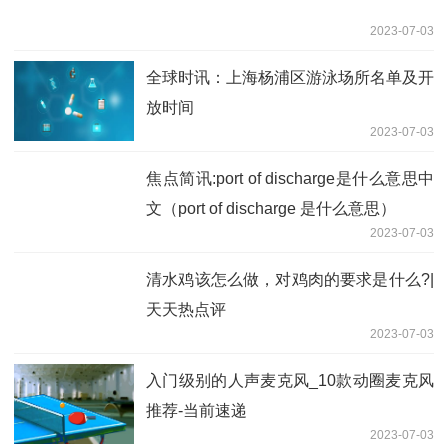
上半年公募基金经理144人离任，创历史
新高！
2023-07-03
最后5分钟得10分！李梦拯救中国女篮，
洗刷小3屈辱，张隆前妻沉默_每日信息
2023-07-03
天天短讯！美联储7月加息25个基点的概
率为84.3%：CME“美联储观察”
2023-07-03
深圳小丫科技有限公司（关于深圳小丫科
技有限公司介绍）
2023-07-03
河北迁安一铁矿发生透水事故 3人失联