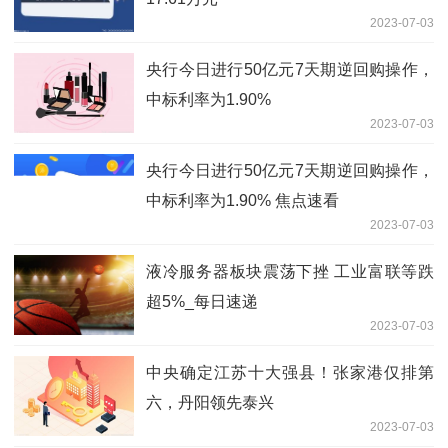
如何画凶猛的鲨鱼简笔画？画凶猛的鲨鱼
简笔画的步骤？
2023-01-10
DevOps是什么？DevOps工程师到底做
些什么？
2023-01-03
河北大学研究生含金量高吗？河北大学研
究生学费为啥那么便宜？
2023-07-03
南昌航空大学2023研究生怎么样？南昌
航空大学计算机有硕士点吗？
2023-07-03
耐普矿机股东户数下降2.02%，户均持股