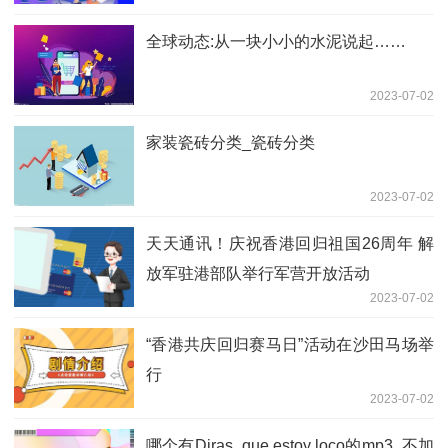
打开自家阀门吗）_天天要闻
2023-07-02
胡杰章出任时代天使新CEO ，数字化升
级加速全球市场布局
2023-07-02
威少难堪大用！鲍尔默亲自招募，快船崛
起靠哈登？莫雷套路有点深 滚动
2023-07-02
“官方带娃”来啦！黄陂7个暑期免费托管
点开放
2023-07-02
协同育人 武侯机小举行教育教学研讨活
动会