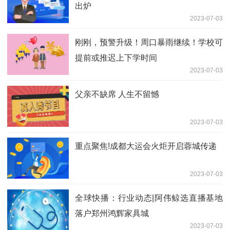
高考后帮助孩子开启新旅程 每日速讯
2023-07-03
陈二狗的妖孽人生第二季（ceg）
2023-07-03
【世界报资讯】刚刚，预警升级！周口暴
雨继续！学校可提前或推迟上下学时间
2023-07-03
环球快报:超实用！2023下半年考试日历
来了→
2023-07-03
最长61天！河南18地市中小学暑假时间