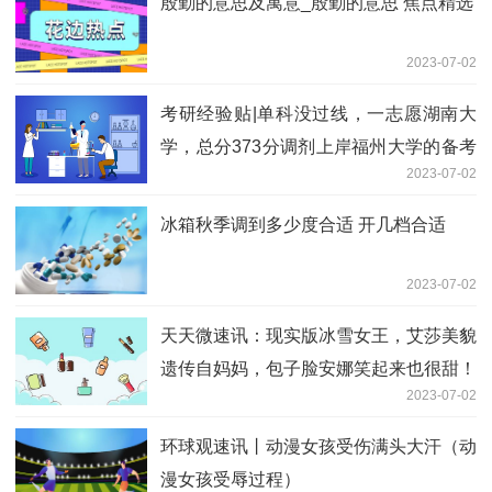
2023-07-02
评论丨整体偏鹰或成超级央行周的主旋
律？_天天速看料
2023-07-02
神雕侠侣小龙女受重伤_神雕侠侣小龙女
失身文 当前滚动
2023-07-02
搭台谱曲暖“新”同行——兴义统筹推进“两
新”党组织党建工作提质增效 环球视点
2023-07-02
意想不到的结局在线观看-意想不到
2023-07-02