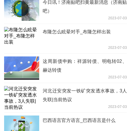
2023-07-03
世界速递！王春英：一季度我国国际收支
基本平衡 经常账户顺差保持在合理均衡
2023-07-03
区间
每日热点：云厂商陆续关停 IoT 物联网
PaaS 服务！私有云能否成为中小企业上
2023-07-03
云的终局解码？
民生新事
2023-07-03
仪表保温箱的结构组成(仪表盘上titel43什
么意思)
2023-07-03