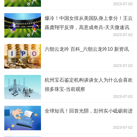
殷勤的意思及寓意_殷勤的意思 焦点精选
2023-07-02
考研经验贴|单科没过线，一志愿湖南大
学，总分373分调剂上岸福州大学的备考
2023-07-02
心得分享-热门
冰箱秋季调到多少度合适 开几档合适
2023-07-02
天天微速讯：现实版冰雪女王，艾莎美貌
遗传自妈妈，包子脸安娜笑起来也很甜！
2023-07-02
环球观速讯丨动漫女孩受伤满头大汗（动
漫女孩受辱过程）