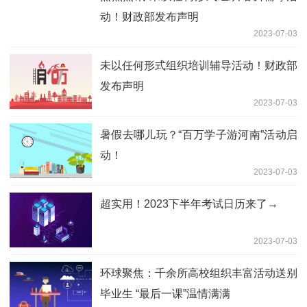
回归儿童本身 走出倾听误区
2023-07-03
世界热资讯！最长61天！河南18地市中
小学暑假时间出炉
2023-07-03
好汉杨志在梁山上为什么没好友？没人跟
他玩，生病至死都没人在意
2023-07-03
全球最资讯丨暑假去哪儿玩？“百万学子
游河南”活动启动！
2023-07-03