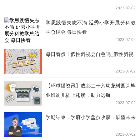
超2400人被逮捕！谨慎外出
2023-07-02
郭德纲神马都是浮云15周年mp3_郭德纲
神马都是浮云
2023-07-02
环球快播：青蓝携手 学府小学青年教师
用“四心”的种子种出成长的花
2023-07-02
周琦的未来已定！财力和互补性成关键，
篮球迷看出端倪！
2023-07-02
时政微观察丨殷殷挂念暖香江